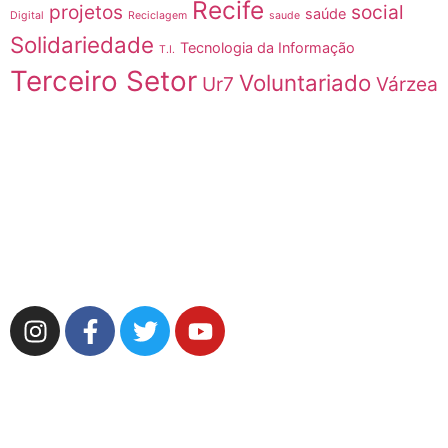
Recife
projetos
social
saúde
Digital
Reciclagem
saude
Solidariedade
Tecnologia da Informação
T.I.
Terceiro Setor
Voluntariado
Ur7
Várzea
MAIS SOCIAL (Sede)
R. José Antônio da Costa filho, 13A
Várzea,
Recife – PE
CEP: 50970-020
CASA DE PROJETOS
R. Expedicionário Jorge da Costa Lima, 40