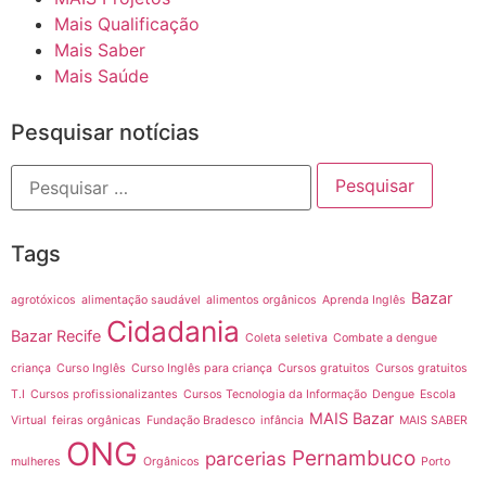
Mais Qualificação
Mais Saber
Mais Saúde
Pesquisar notícias
Tags
Bazar
agrotóxicos
alimentação saudável
alimentos orgânicos
Aprenda Inglês
Cidadania
Bazar Recife
Coleta seletiva
Combate a dengue
criança
Curso Inglês
Curso Inglês para criança
Cursos gratuitos
Cursos gratuitos
T.I
Cursos profissionalizantes
Cursos Tecnologia da Informação
Dengue
Escola
MAIS Bazar
Virtual
feiras orgânicas
Fundação Bradesco
infância
MAIS SABER
ONG
Pernambuco
parcerias
mulheres
Orgânicos
Porto