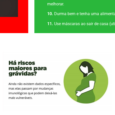
melhorar.
10.
Durma bem e tenha uma alimenta
11.
Use máscaras ao sair de casa (uti