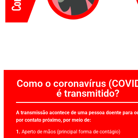
Como o coronavírus (COVI
é transmitido?
A transmissão acontece de uma pessoa doente para o
por contato próximo, por meio de:
1.
Aperto de mãos (principal forma de contágio)