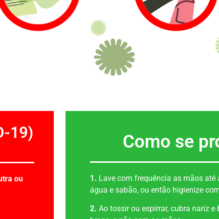
D-19)
Como se pr
1.
Lave com frequência as mãos até 
utra ou
água e sabão, ou então higienize com
2.
Ao tossir ou espirrar, cubra nariz 