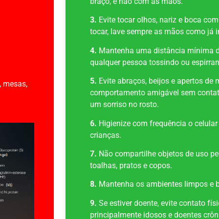
braço, e não com as mãos.
3.
Evite tocar olhos, nariz e boca co
tocar, lave sempre as mãos como já i
4.
Mantenha uma distância mínima de
qualquer pessoa tossindo ou espirra
5.
Evite abraços, beijos e apertos de
, mesas,
comportamento amigável sem contat
um sorriso no rosto.
6.
Higienize com frequência o celular
crianças.
7.
Não compartilhe objetos de uso pes
toalhas, pratos e copos.
8.
Mantenha os ambientes limpos e b
9.
Se estiver doente, evite contato fí
principalmente idosos e doentes crôn