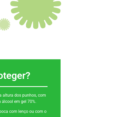
oteger?
a altura dos punhos, com
 álcool em gel 70%.
e boca com lenço ou com o