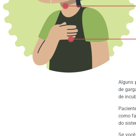
Alguns 
de garg
de incu
Pacient
como fa
do sist
Se você